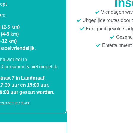
ins
opt.
Vier dagen wan
en:
Uitgepijlde routes door
 (2-3 km)
Een goed gevuld start
 (4-6 km)
Gezonde
9-12 km)
Entertainment t
stoelvriendelijk.
ndividueel in.
0 personen is niet mogelijk.
traat 7 in Landgraaf.
:30 uur en 19:00 uur.
9:00 uur gestart worden.
cekosten per ticket.