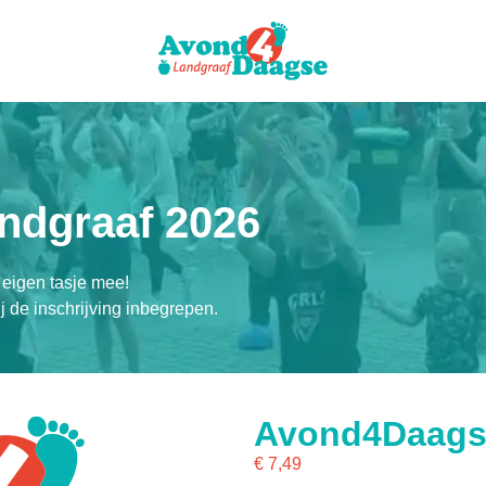
ndgraaf 2026
 eigen tasje mee!
ij de inschrijving inbegrepen.
Avond4Daagse
€
7,49