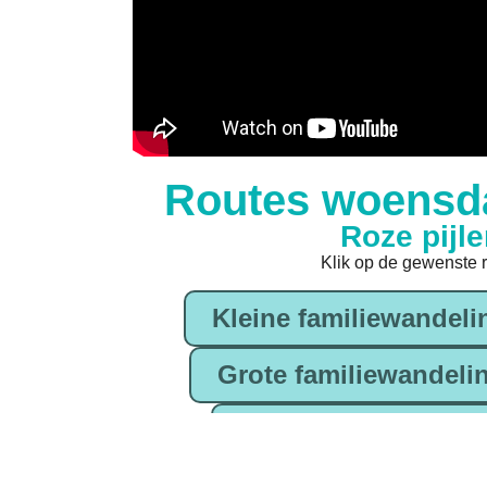
Routes woensd
Roze pijle
Klik op de gewenste 
Kleine familiewandeli
Grote familiewandelin
Echte doorstappers 