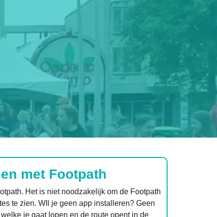
en met Footpath
ootpath. Het is niet noodzakelijk om de Footpath
tes te zien. WIl je geen app installeren? Geen
 welke je gaat lopen en de route opent in de