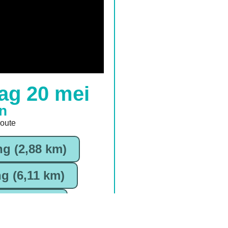
ag 20 mei
n
route
ng (2,88 km)
g (6,11 km)
(10,1 km)