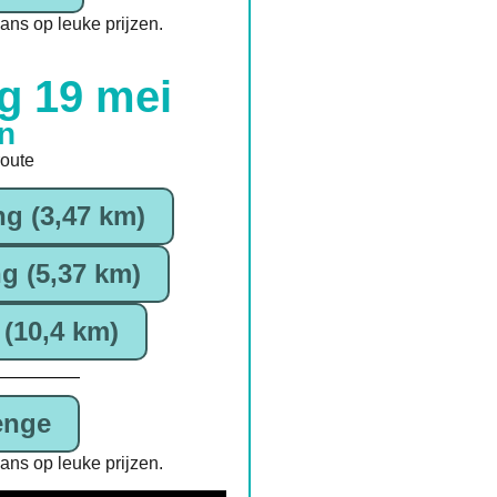
ns op leuke prijzen.
g 19 mei
en
route
ng (3,47 km)
g (5,37 km)
(10,4 km)
enge
ns op leuke prijzen.