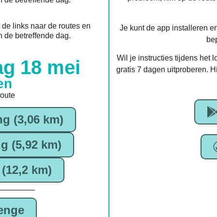
de links naar de routes en
Je kunt de app installeren e
n de betreffende dag.
be
Wil je instructies tijdens het
g 18 mei
gratis 7 dagen uitproberen. H
en
route
ng (3,06 km)
g (5,92 km)
(12,2 km)
enge